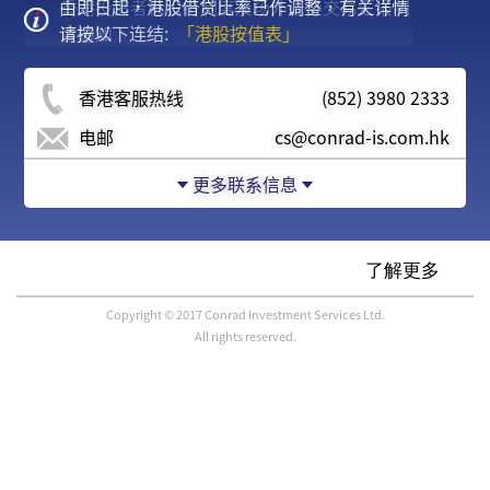
由即日起，港股借贷比率已作调整，有关详情
美股交易冬令时间调整通知
香港投资者标识符制度及场外证券交易汇报制
请按以下连结:
度通知
「港股按值表」
香港客服热线
(852) 3980 2333
电邮
cs@conrad-is.com.hk
更多联系信息
Copyright © 2017 Conrad Investment Services Ltd.
All rights reserved.