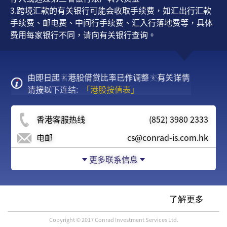
3.跨境汇款的有关银行可能会收取手续费，如汇出行汇款
手续费、邮电费、中间行手续费、汇入行落地费等，具体
费用每家银行不同，请向有关银行查询。
由即日起，港股借贷比率已作调整，有关详情
美股交易冬令时间调整通知
香港投资者标识符制度及场外证券交易汇报制
请按以下连结:
度通知
「港股按值表」
香港客服热线
(852) 3980 2333
电邮
cs@conrad-is.com.hk
更多联系信息
Copyright © 2017 Conrad Investment Services Ltd.