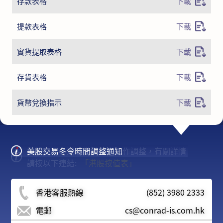
存款表格
下載
提款表格
下載
實貨提取表格
下載
存貨表格
下載
貨幣兌換指示
下載
由即日起，港股借貸比率已作調整，有關詳情
美股交易冬令時間調整通知
請按以下連結:
「港股按值表」
香港客服熱線
(852) 3980 2333
電郵
cs@conrad-is.com.hk